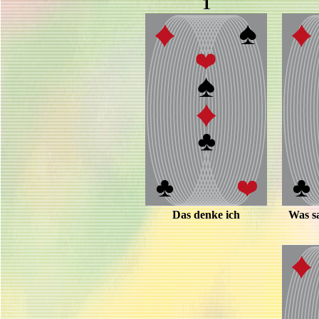
1
Das denke ich
Was sa