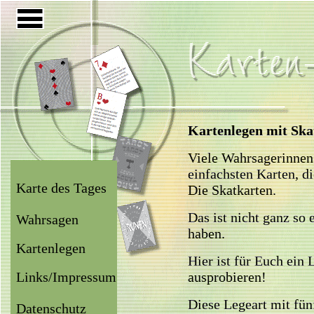
Kartenlegen mit Ska
Viele Wahrsagerinnen
einfachsten Karten, d
Karte des Tages
Die Skatkarten.
Das ist nicht ganz so
Wahrsagen
haben.
Kartenlegen
Hier ist für Euch ein
Links/Impressum
ausprobieren!
Diese Legeart mit fünf
Datenschutz