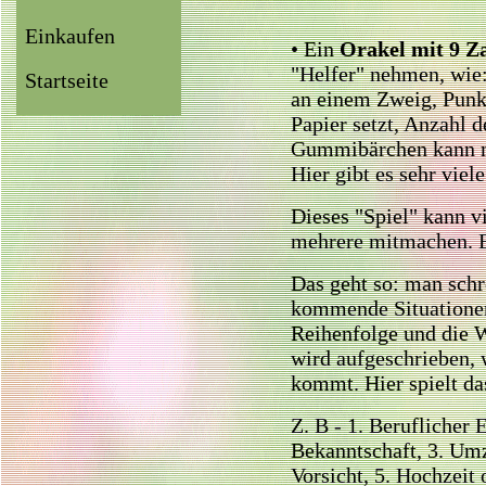
Einkaufen
• Ein
Orakel mit 9 Z
"Helfer" nehmen, wie
Startseite
an einem Zweig, Punkt
Papier setzt, Anzahl 
Gummibärchen kann m
Hier gibt es sehr viel
Dieses "Spiel" kann v
mehrere mitmachen. Es
Das geht so: man schre
kommende Situationen
Reihenfolge und die W
wird aufgeschrieben,
kommt. Hier spielt da
Z. B - 1. Beruflicher 
Bekanntschaft, 3. Umz
Vorsicht, 5. Hochzeit 