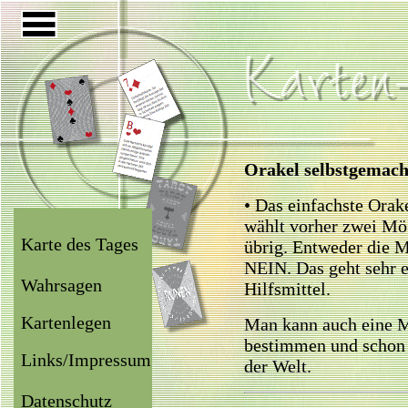
Orakel selbstgemach
• Das einfachste Orake
wählt vorher zwei Mög
Karte des Tages
übrig. Entweder die M
NEIN. Das geht sehr e
Wahrsagen
Hilfsmittel.
Kartenlegen
Man kann auch eine M
bestimmen und schon 
Links/Impressum
der Welt.
Datenschutz